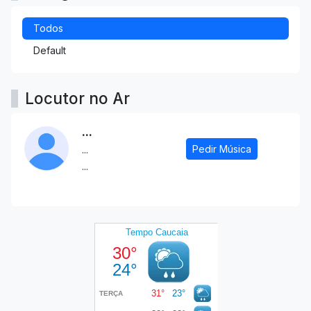
Todos
Default
Locutor no Ar
...
Pedir Música
...
...