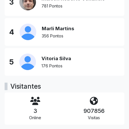
3
781 Pontos
Marli Martins
4
356 Pontos
Vitoria Silva
5
176 Pontos
Visitantes
3
907856
Online
Visitas